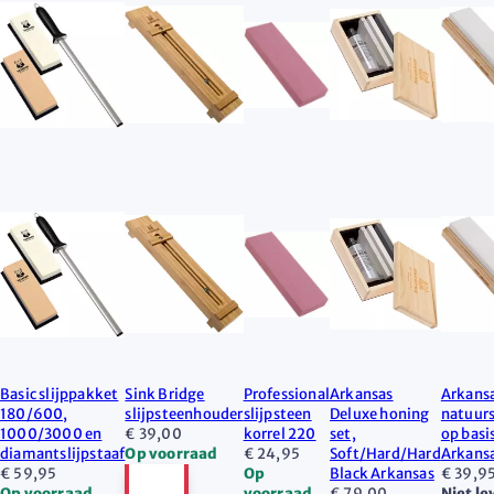
Basic slijppakket
Sink Bridge
Professional
Arkansas
Arkans
180/600,
slijpsteenhouder
slijpsteen
Deluxe honing
natuurs
1000/3000 en
€ 39,00
korrel 220
set,
op basi
diamantslijpstaaf
Op voorraad
€ 24,95
Soft/Hard/Hard
Arkans
€ 59,95
Op
Black Arkansas
€ 39,9
Op voorraad
voorraad
€ 79,00
Niet l