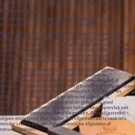
collectie slijpstenen maken jou een echte meesterslijper!
Soorten slijpstenen
Slijpstenen zijn op te delen in twee categorieën. Er zijn
natuurslijpstenen en synthetische slijpstenen.
Natuurslijpstenen zijn gemaakt van natuurlijke materialen. Het
zijn slijpstenen die rechtstreeks uit een berg zijn gehakt en
vervolgens in rechte stukken zijn gesneden. Natuurslijpstenen,
zoals onze Arkansas-slijpstenen, slijpen rustig. Hierdoor heb je
veel controle tijdens het slijpen. Het slijpen duurt vaak iets
langer, maar het eindresultaat is werkelijk indrukwekkend.
Synthetische slijpstenen zijn slijpstenen die zijn gemaakt van
kunstmatig slijpmateriaal. De meest voorkomende
slijpmaterialen zijn keramiek (veelal aluminiumoxide) of
diamant. Bij keramische slijpstenen zijn deze losse slijpdeeltjes
tot één geheel gebakken. De slijpstenen uit onze Basic- en
Professional-serie zijn zulke keramische slijpstenen.
Keramische slijpstenen slijpen snel en geven een goed
eindresultaat. Diamantslijpstenen hebben een oppervlak van
duizenden kleine synthetische diamanten. Deze slijpstenen
slijpen ontzettend snel. Echter, het slijpresultaat is vaak iets
minder scherp dan een fijne keramische slijpsteen of
natuurslijpsteen.