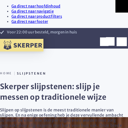
Ga direct naar hoofdinhoud
Ga direct naar navigatie
Ga direct naar productfilters
Ga direct naar footer
Voor 22:00 uur besteld, morgen in huis
HOME
SLIJPSTENEN
Skerper slijpstenen: slijp je
messen op traditionele wijze
Slijpen op slijpstenen is de meest traditionele manier van
slijpen. En na enige oefening heb je deze vervullende ambacht
zo onder de knie! Alle Skerper slijpstenen worden met zorg
gemaakt door slijpexperts met hart voor hun vak. Onze brede