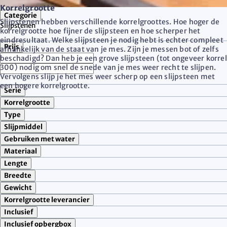
Korrelgrootte
Categorie
Slijpstenen hebben verschillende korrelgroottes. Hoe hoger de
Slijpstenen
korrelgrootte hoe fijner de slijpsteen en hoe scherper het
eindresultaat. Welke slijpsteen je nodig hebt is echter compleet
Prijs
afhankelijk van de staat van je mes. Zijn je messen bot of zelfs
beschadigd? Dan heb je een grove slijpsteen (tot ongeveer korrel
300) nodig om snel de snede van je mes weer recht te slijpen.
Vervolgens slijp je het mes weer scherp op een slijpsteen met
een hogere korrelgrootte.
Serie
Korrelgrootte
Type
Slijpmiddel
Gebruiken met water
Materiaal
Lengte
Breedte
Gewicht
Korrelgrootte leverancier
Inclusief
Inclusief opbergbox