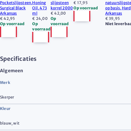
Pocketslijpsteen,
Honing
slijpsteen
€ 17,95
natuurslijpst
Surgical Black
Oil, 473
korrel 2000
Op voorraad
op basis, Hard
Arkansas
ml
€ 42,00
Arkansas
€ 42,95
€ 24,00
Op
€ 39,95
Op voorraad
Op
voorraad
Niet leverba
voorraad
Specificaties
Algemeen
Merk
Skerper
Kleur
blauw
,
wit