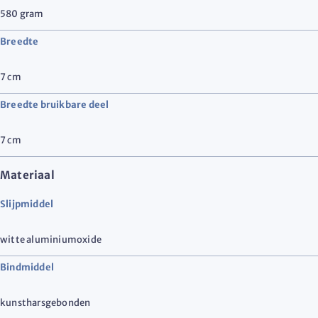
580
gram
Breedte
7
cm
Breedte bruikbare deel
7
cm
Materiaal
Slijpmiddel
witte aluminiumoxide
Bindmiddel
kunstharsgebonden